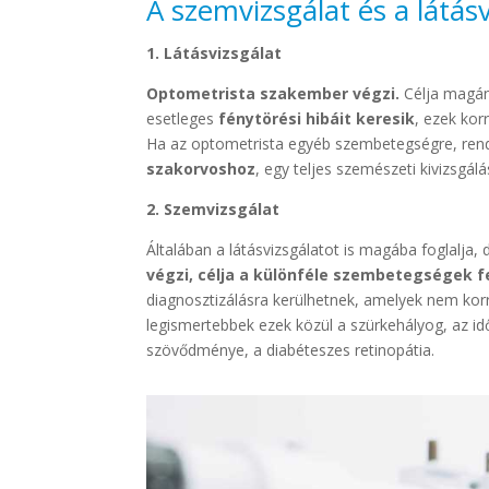
A szemvizsgálat és a látá
1. Látásvizsgálat
Optometrista szakember végzi.
Célja magán
esetleges
fénytörési hibáit keresik
, ezek kor
Ha az optometrista egyéb szembetegségre, rendel
szakorvoshoz
, egy teljes szemészeti kivizsgálá
2. Szemvizsgálat
Általában a látásvizsgálatot is magába foglalja,
végzi, célja a különféle szembetegségek f
diagnosztizálásra kerülhetnek, amelyek nem kor
legismertebbek ezek közül a szürkehályog, az id
szövődménye, a diabéteszes retinopátia.