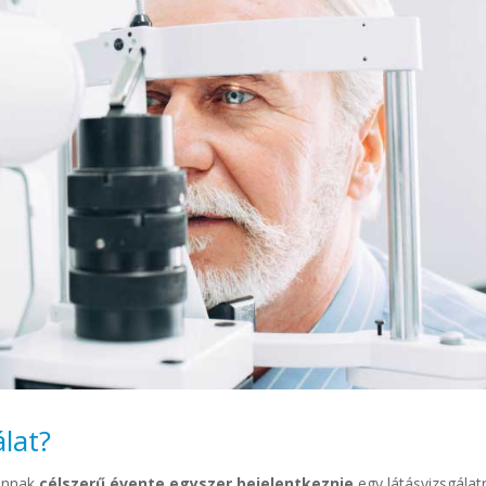
álat?
annak
célszerű évente egyszer bejelentkeznie
egy látásvizsgálat