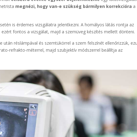
metrista
megnézi, hogy van-e szükség bármilyen korrekcióra
a
setén is érdemes vizsgálatra jelentkezni. A homályos látás rontja az
 ezért fontos a vizsgálat, majd a szemüveg készítés mellett dönteni.
e után réslámpával és szemtükörrel a szem felszínét ellenőrizzük, ez
ato-refrakto-méterrel, majd szubjektív módszerrel beállítja az