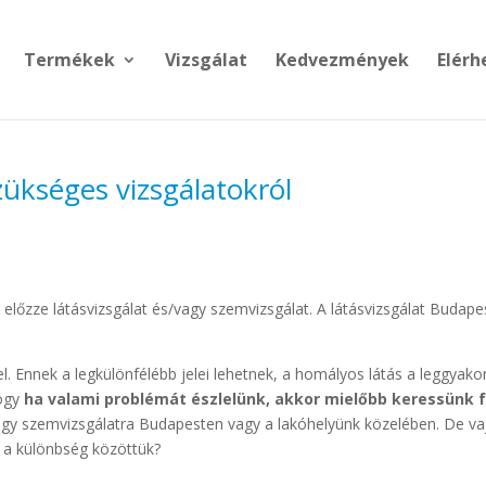
Termékek
Vizsgálat
Kedvezmények
Elérh
ükséges vizsgálatokról
előzze látásvizsgálat és/vagy szemvizsgálat. A látásvizsgálat Budape
. Ennek a legkülönfélébb jelei lehetnek, a homályos látás a leggyakor
hogy
ha valami problémát észlelünk, akkor mielőbb keressünk f
agy szemvizsgálatra Budapesten vagy a lakóhelyünk közelében. De va
i a különbség közöttük?