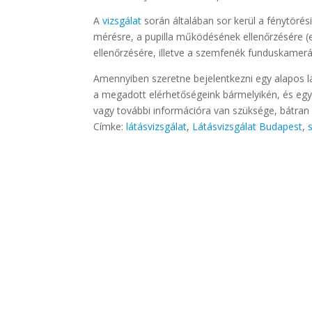
A
vizsgálat
során általában sor kerül a fénytöré
mérésre, a pupilla működésének ellenőrzésére (eh
ellenőrzésére, illetve a szemfenék funduskamerá
Amennyiben szeretne bejelentkezni egy alapos l
a megadott elérhetőségeink bármelyikén, és egy
vagy további információra van szüksége, bátran 
Címke:
látásvizsgálat
,
Látásvizsgálat Budapest
,