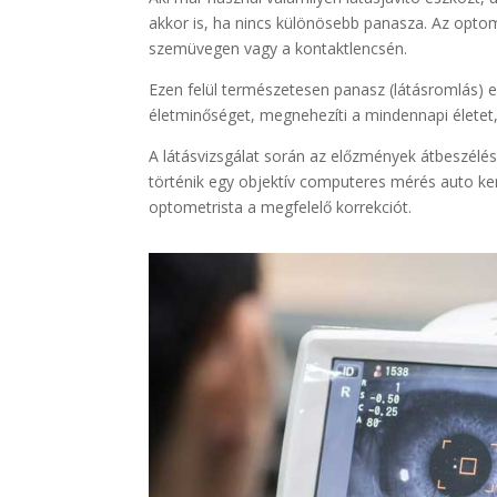
akkor is, ha nincs különösebb panasza. Az opto
szemüvegen vagy a kontaktlencsén.
Ezen felül természetesen panasz (látásromlás) e
életminőséget, megnehezíti a mindennapi életet,
A látásvizsgálat során az előzmények átbeszélés
történik egy objektív computeres mérés auto ker
optometrista a megfelelő korrekciót.