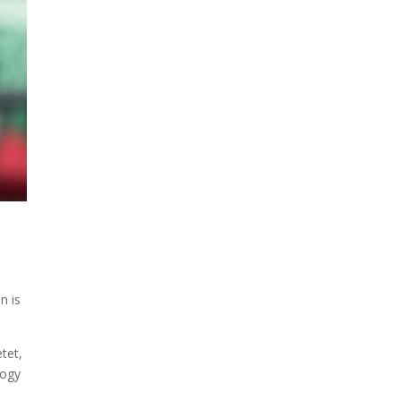
n is
tet,
hogy