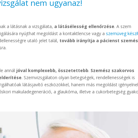
svizsgálat nem ugyanaz!
ak a látásnak a vizsgálata,
a látásélesség ellenőrzése
. A szem
rigálására nyújthat megoldást a kontaktlencse vagy a
szemüveg készí
lenességre utaló jelet talál,
tovább irányítja a pácienst szemé
sra.
 de annál
jóval komplexebb, összetettebb
.
Szemész szakorvos
elderítése
. Szemvizsgálaton olyan betegségek, rendellenességek is
rigálhatóak látásjavító eszközökkel, hanem más megoldást igényelne
őskori makuladegeneráció, a glaukóma, illetve a cukorbetegség gyako