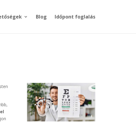
etőségek
Blog
Időpont foglalás
sten
ibb,
el
jon