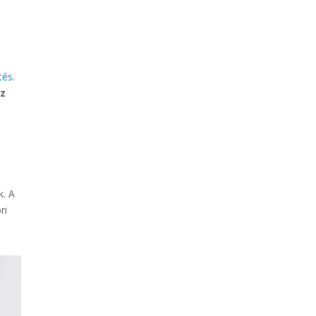
tés
.
sz
k. A
ri