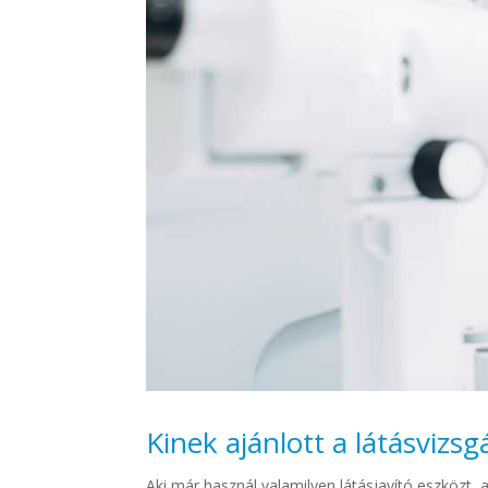
Kinek ajánlott a látásvizsg
Aki már használ valamilyen látásjavító eszközt, 