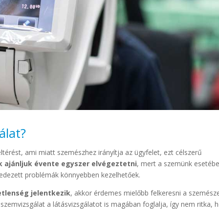
álat?
ltérést, ami miatt szemészhez irányítja az ügyfelet, ezt célszerű
 ajánljuk évente egyszer elvégeztetni
, mert a szemünk esetébe
elfedezett problémák könnyebben kezelhetőek.
etlenség jelentkezik
, akkor érdemes mielőbb felkeresni a szemésze
szemvizsgálat a látásvizsgálatot is magában foglalja, így nem ritka, 