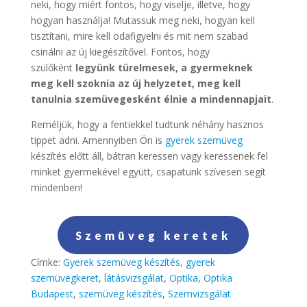
neki, hogy miért fontos, hogy viselje, illetve, hogy
hogyan használja! Mutassuk meg neki, hogyan kell
tisztítani, mire kell odafigyelni és mit nem szabad
csinálni az új kiegészítővel. Fontos, hogy
szülőként
legyünk türelmesek, a gyermeknek
meg kell szoknia az új helyzetet, meg kell
tanulnia szemüvegesként élnie a mindennapjait
.
Reméljük, hogy a fentiekkel tudtunk néhány hasznos
tippet adni. Amennyiben Ön is
gyerek szemüveg
készítés előtt áll, bátran keressen vagy keressenek fel
minket gyermekével együtt, csapatunk szívesen segít
mindenben!
Szemüveg keretek
Címke:
Gyerek szemüveg készítés
,
gyerek
szemüvegkeret
,
látásvizsgálat
,
Optika
,
Optika
Budapest
,
szemüveg készítés
,
Szemvizsgálat