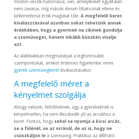
módon veszik tudomásul, van, amelyiküket egyáltalán
nem zavarja, míg mások élesen tiltakoznak ellene és
kellemetlenül érzik magukat tőle.
A megfelelő keret
kiválasztásával azonban sokat tehetünk annak
érdekében, hogy a gyermek ne cikinek gondolja
a szemüveget, hanem inkább büszkén viselje
azt.
Az alábbiakban megmutatjuk a legfontosabb
szempontokat, amiket érdemes figyelembe venni
gyerek szemüvegkeret
kiválasztásakor.
A megfelelő méret a
kényelmet szolgálja
Ahogy nekünk, felnőtteknek, úgy a gyerekeknek is
kényelmetlen, ha nem illeszkedik jól az arcukhoz a
keret. Fontos, hogy
sehol se nyomja a kicsi arcát,
se a fülénél, se az orránál, de az is, hogy ne
csúszkáljon le
a szemüveg. Praktikus az állítható