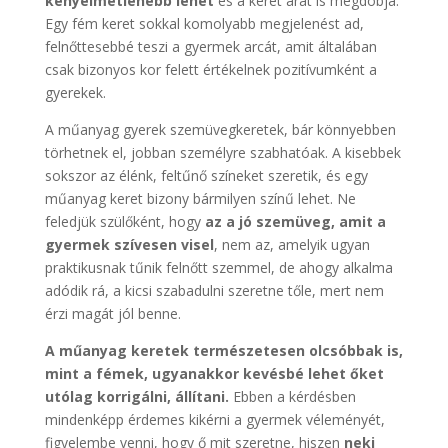
kényelmetlenebb lehet
és a keret árát is megdobja.
Egy fém keret sokkal komolyabb megjelenést ad,
felnőttesebbé teszi a gyermek arcát, amit általában
csak bizonyos kor felett értékelnek pozitívumként a
gyerekek.
A műanyag gyerek szemüvegkeretek, bár könnyebben
törhetnek el, jobban személyre szabhatóak. A kisebbek
sokszor az élénk, feltűnő színeket szeretik, és egy
műanyag keret bizony bármilyen színű lehet. Ne
feledjük szülőként, hogy
az a jó szemüveg, amit a
gyermek szívesen visel
, nem az, amelyik ugyan
praktikusnak tűnik felnőtt szemmel, de ahogy alkalma
adódik rá, a kicsi szabadulni szeretne tőle, mert nem
érzi magát jól benne.
A műanyag keretek természetesen olcsóbbak is,
mint a fémek, ugyanakkor kevésbé lehet őket
utólag korrigálni, állítani.
Ebben a kérdésben
mindenképp érdemes kikérni a gyermek véleményét,
figyelembe venni, hogy ő mit szeretne, hiszen
neki