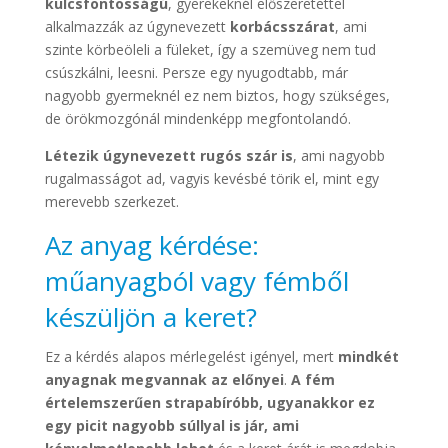
kulcsfontosságú
, gyerekeknél előszeretettel
alkalmazzák az úgynevezett
korbácsszárat
, ami
szinte körbeöleli a füleket, így a szemüveg nem tud
csúszkálni, leesni. Persze egy nyugodtabb, már
nagyobb gyermeknél ez nem biztos, hogy szükséges,
de örökmozgónál mindenképp megfontolandó.
Létezik úgynevezett rugós szár is
, ami nagyobb
rugalmasságot ad, vagyis kevésbé törik el, mint egy
merevebb szerkezet.
Az anyag kérdése:
műanyagból vagy fémből
készüljön a keret?
Ez a kérdés alapos mérlegelést igényel, mert
mindkét
anyagnak megvannak az előnyei
.
A fém
értelemszerűen strapabíróbb, ugyanakkor ez
egy picit nagyobb súllyal is jár, ami