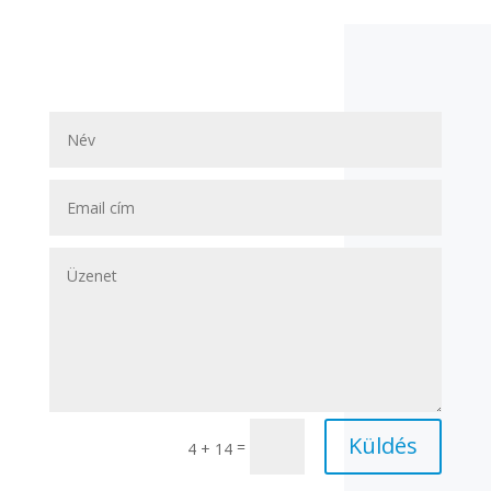
Küldés
=
4 + 14