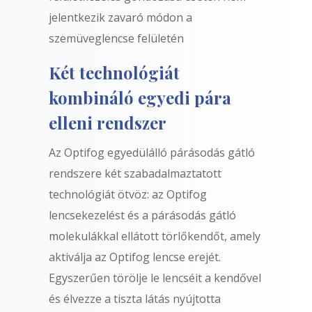
jelentkezik zavaró módon a
szemüveglencse felületén
Két technológiát
kombináló egyedi pára
elleni rendszer
Az Optifog egyedülálló párásodás gátló
rendszere két szabadalmaztatott
technológiát ötvöz: az Optifog
lencsekezelést és a párásodás gátló
molekulákkal ellátott törlőkendőt, amely
aktiválja az Optifog lencse erejét.
Egyszerűen törölje le lencséit a kendővel
és élvezze a tiszta látás nyújtotta