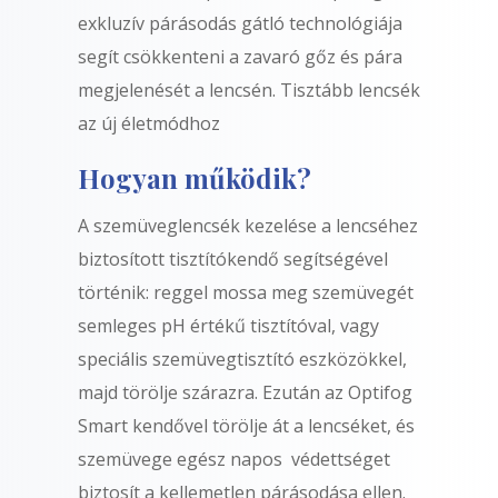
exkluzív párásodás gátló technológiája
segít csökkenteni a zavaró gőz és pára
megjelenését a lencsén. Tisztább lencsék
az új életmódhoz
Hogyan működik?
A szemüveglencsék kezelése a lencséhez
biztosított tisztítókendő segítségével
történik: reggel mossa meg szemüvegét
semleges pH értékű tisztítóval, vagy
speciális szemüvegtisztító eszközökkel,
majd törölje szárazra. Ezután az Optifog
Smart kendővel törölje át a lencséket, és
szemüvege egész napos védettséget
biztosít a kellemetlen párásodása ellen.