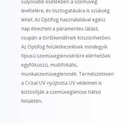
súlyosabb esetekben a szemüveg
levételére, és tisztogatására is szükség
lehet. Az Optifog használatával egész
nap élvezheti a páramentes látást,
csupán a törlőkendőnek köszönhetően.
Az Optifog felületkezelések mindegyik
típusú szemüveglencsénkre elérhetőek:
egyfókuszú, multifokális,
munkaszemüveglencsék. Természetesen
a Crizal UV nyújtotta UV védelmet is
biztosítják a szemüveglencse hátsó
felületén.