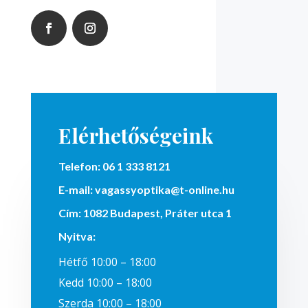
Elérhetőségeink
Telefon:
06 1 333 8121
E-mail:
vagassyoptika@t-online.hu
Cím:
1082 Budapest, Práter utca 1
Nyitva
:
Hétfő 10:00 – 18:00
Kedd 10:00 – 18:00
Szerda 10:00 – 18:00