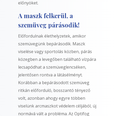
előnyöket.
A maszk felkerül, a
szemüveg párásodik!
Előfordulnak élethelyzetek, amikor
szemüvegünk bepárásodik. Maszk
viselése vagy sportolás közben, párás
közegben a levegőben található vízpára
lecsapódhat a szemüveglencséken,
jelentősen rontva a látásélményt.
Korábban a bepárásodott szemüveg
ritkán előforduló, bosszantó tényező
volt, azonban ahogy egyre többen
viselünk arcmaszkot védelem céljából, új
normává vált a probléma. Az Optifog