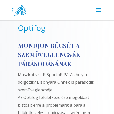
Optifog
MONDJON BÚCSÚT A
SZEMÜVEGLENCSÉK
PÁRÁSODÁSÁNAK
Maszkot visel? Sportol? Párás helyen
dolgozik? Bizonyára Önnek is párásodik
szemüveglencséje.
Az Optifog felületkezelése megoldást
biztosít erre a problémára: a pára a
felületkezelés gondozása esetén nem