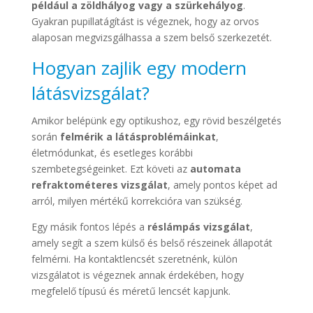
például a zöldhályog vagy a szürkehályog
.
Gyakran pupillatágítást is végeznek, hogy az orvos
alaposan megvizsgálhassa a szem belső szerkezetét.
Hogyan zajlik egy modern
látásvizsgálat?
Amikor belépünk egy optikushoz, egy rövid beszélgetés
során
felmérik a látásproblémáinkat
,
életmódunkat, és esetleges korábbi
szembetegségeinket. Ezt követi az
automata
refraktométeres vizsgálat
, amely pontos képet ad
arról, milyen mértékű korrekcióra van szükség.
Egy másik fontos lépés a
réslámpás vizsgálat
,
amely segít a szem külső és belső részeinek állapotát
felmérni. Ha kontaktlencsét szeretnénk, külön
vizsgálatot is végeznek annak érdekében, hogy
megfelelő típusú és méretű lencsét kapjunk.