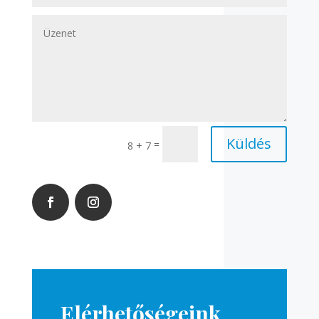
Küldés
=
8 + 7
Elérhetőségeink