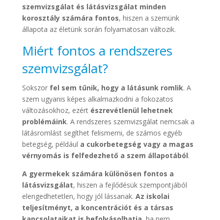
szemvizsgálat és látásvizsgálat minden
korosztály számára fontos
, hiszen a szemünk
állapota az életünk során folyamatosan változik.
Miért fontos a rendszeres
szemvizsgálat?
Sokszor
fel sem tűnik, hogy a látásunk romlik
. A
szem ugyanis képes alkalmazkodni a fokozatos
változásokhoz, ezért
észrevétlenül lehetnek
problémáink
. A rendszeres szemvizsgálat nemcsak a
látásromlást segíthet felismerni, de számos egyéb
betegség, például
a cukorbetegség vagy a magas
vérnyomás is felfedezhető a szem állapotából
.
A gyermekek számára különösen fontos a
látásvizsgálat
, hiszen a fejlődésük szempontjából
elengedhetetlen, hogy jól lássanak.
Az iskolai
teljesítményt, a koncentrációt és a társas
kapcsolataikat is befolyásolhatja
, ha nem