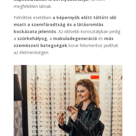
megfelelően látnak.
Felnőttek esetében
a képernyők előtt töltött idő
miatt a szemfáradtság és a látásromlás
kockázata jelentős
. Az idősebb korosztályban pedig
a
szürkehályog
, a
makuladegeneráció
és
más
szemészeti betegségek
korai felismerése javíthat
az életminőségen.