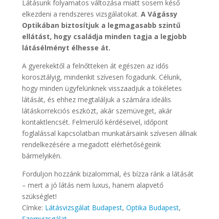
Látásunk folyamatos változása miatt sosem késő
elkezdeni a rendszeres vizsgálatokat.
A Vágássy
Optikában biztosítjuk a legmagasabb szintű
ellátást, hogy családja minden tagja a legjobb
látásélményt élhesse át.
A gyerekektől a felnőtteken át egészen az idős
korosztályig, mindenkit szívesen fogadunk. Célunk,
hogy minden ügyfelünknek visszaadjuk a tökéletes
látását, és ehhez megtaláljuk a számára ideális
látáskorrekciós eszközt, akár szemüveget, akár
kontaktlencsét. Felmerülő kérdéseivel, időpont
foglalással kapcsolatban munkatársaink szívesen állnak
rendelkezésére a megadott elérhetőségeink
bármelyikén.
Forduljon hozzánk bizalommal, és bízza ránk a látását
– mert a jó látás nem luxus, hanem alapvető
szükséglet!
Címke:
Látásvizsgálat Budapest
,
Optika Budapest
,
Szemvizsgálat