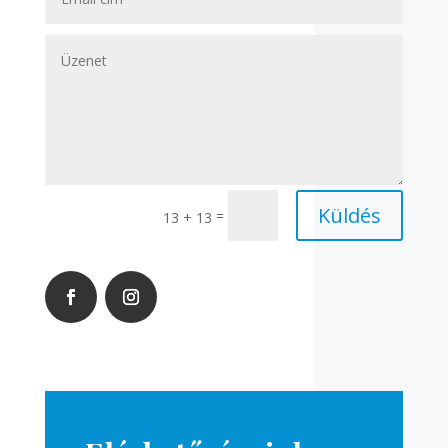
Küldés
=
13 + 13