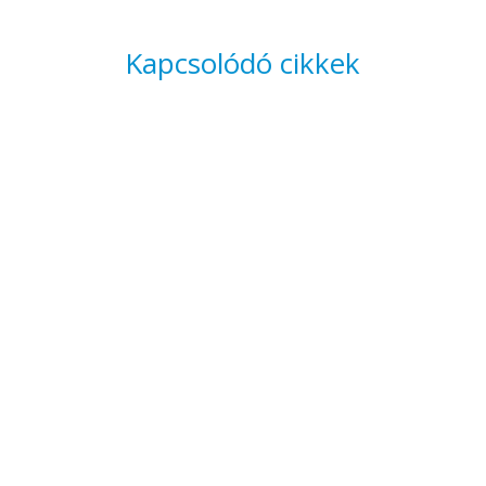
Kapcsolódó cikkek
Sokan úgy gondolják, hogy látásvizsgálatra csak