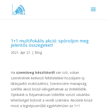
1+1 multifokális akció: spóroljon meg
jelentős összegeket!
2021. ápr 21.
|
Blog
Ha
szemüveg
készítésről
van szó, sokan
szeretnének kedvező feltételekkel hozzájutni új
látásjavító eszközükhöz. Szerencsére manapság
sokféle akció közül válogathatnak az érdeklődők.
Optikánk is folyamatosan többféle vonzó vásárlási
lehetőséget biztosít a vevők számára. Akcióink közül
most a legnépszerűbb egyértelműen az 1+1