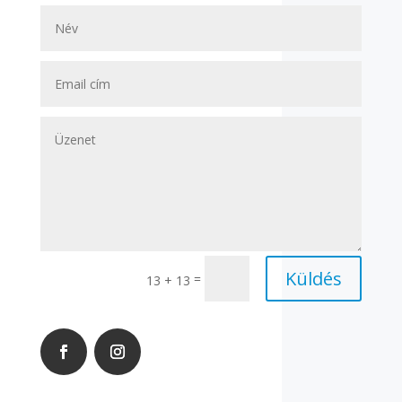
Küldés
=
13 + 13