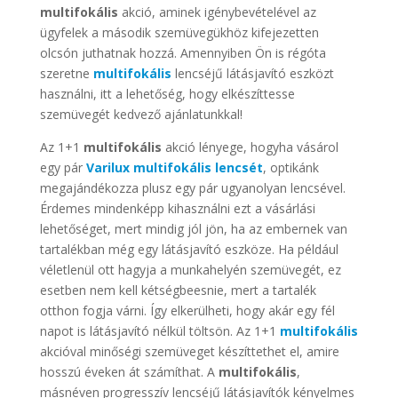
multifokális
akció, aminek igénybevételével az
ügyfelek a második szemüvegükhöz kifejezetten
olcsón juthatnak hozzá. Amennyiben Ön is régóta
szeretne
multifokális
lencséjű látásjavító eszközt
használni, itt a lehetőség, hogy elkészíttesse
szemüvegét kedvező ajánlatunkkal!
Az 1+1
multifokális
akció lényege, hogyha vásárol
egy pár
Varilux multifokális
lencsét
, optikánk
megajándékozza plusz egy pár ugyanolyan lencsével.
Érdemes mindenképp kihasználni ezt a vásárlási
lehetőséget, mert mindig jól jön, ha az embernek van
tartalékban még egy látásjavító eszköze. Ha például
véletlenül ott hagyja a munkahelyén szemüvegét, ez
esetben nem kell kétségbeesnie, mert a tartalék
otthon fogja várni. Így elkerülheti, hogy akár egy fél
napot is látásjavító nélkül töltsön. Az 1+1
multifokális
akcióval minőségi szemüveget készíttethet el, amire
hosszú éveken át számíthat. A
multifokális
,
másnéven progresszív lencséjű látásjavítók kényelmes