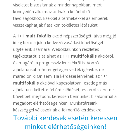
viseletet biztosítanak a mindennapokban, mert
könnyedén alkalmazkodnak a különböző
távolságokhoz. Ezekkel a termékekkel az emberek
visszakaphatják fiatalkori tökéletes látásukat.
A 1+1
multifokális
akció népszerűségét látva még jó
ideig biztosítjuk a kedvező vásárlási lehetőséget
ügyfeleink számára. Weboldalunkon részletes
tájékoztatót is találhat az 1+1
multifokális
akcióról,
és magáról a progresszív lencsékről is. Vonzó
ajánlatunkat már rengetegen vették igénybe, ne
maradjon ki Ön sem! Ha kérdései lennének az 1+1
multifokális
akcióval kapcsolatban, esetleg más
ajánlatunk keltette fel érdeklődését, és arról szeretne
bővebbet megtudni, keressen bennünket bizalommal a
megadott elérhetőségeinken! Munkatársaink
készséggel válaszolnak a felmerülő kérdésekre.
További kérdések esetén keressen
minket elérhetőségeinken!