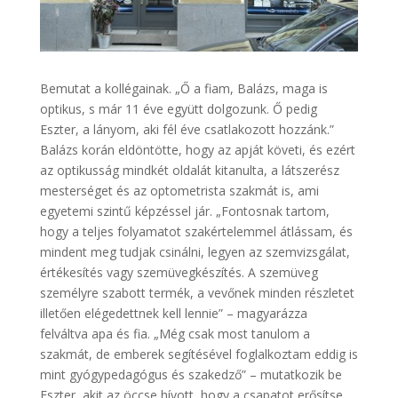
Bemutat a kollégainak. „Ő a fiam, Balázs, maga is
optikus, s már 11 éve együtt dolgozunk. Ő pedig
Eszter, a lányom, aki fél éve csatlakozott hozzánk.”
Balázs korán eldöntötte, hogy az apját követi, és ezért
az optikusság mindkét oldalát kitanulta, a látszerész
mesterséget és az optometrista szakmát is, ami
egyetemi szintű képzéssel jár. „Fontosnak tartom,
hogy a teljes folyamatot szakértelemmel átlássam, és
mindent meg tudjak csinálni, legyen az szemvizsgálat,
értékesítés vagy szemüvegkészítés. A szemüveg
személyre szabott termék, a vevőnek minden részletet
illetően elégedettnek kell lennie” – magyarázza
felváltva apa és fia. „Még csak most tanulom a
szakmát, de emberek segítésével foglalkoztam eddig is
mint gyógypedagógus és szakedző” – mutatkozik be
Eszter, akit az öccse hívott, hogy a csapatot erősítse.