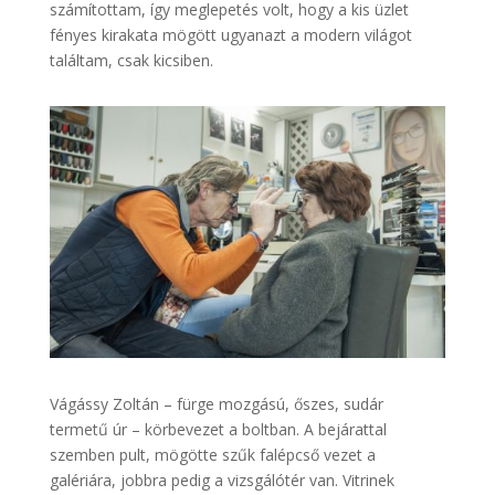
számítottam, így meglepetés volt, hogy a kis üzlet
fényes kirakata mögött ugyanazt a modern világot
találtam, csak kicsiben.
Vágássy Zoltán – fürge mozgású, őszes, sudár
termetű úr – körbevezet a boltban. A bejárattal
szemben pult, mögötte szűk falépcső vezet a
galériára, jobbra pedig a vizsgálótér van. Vitrinek