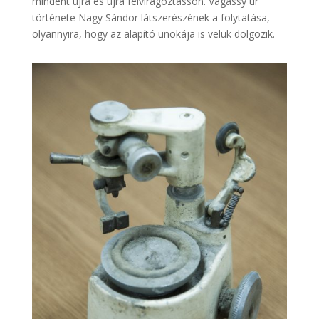
mindent újra és újra felvirágoztasson. Vágássy úr
története Nagy Sándor látszerészének a folytatása,
olyannyira, hogy az alapító unokája is velük dolgozik.