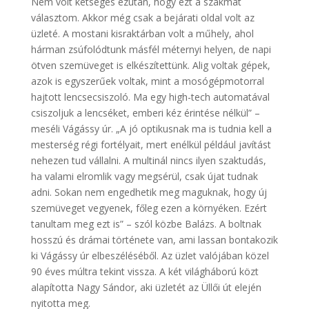
Nem volt kétséges ezután, hogy ezt a szakmát
választom. Akkor még csak a bejárati oldal volt az
üzleté. A mostani kisraktárban volt a műhely, ahol
hárman zsúfolódtunk másfél méternyi helyen, de napi
ötven szemüveget is elkészítettünk. Alig voltak gépek,
azok is egyszerűek voltak, mint a mosógépmotorral
hajtott lencsecsiszoló. Ma egy high-tech automatával
csiszoljuk a lencséket, emberi kéz érintése nélkül” –
meséli Vágássy úr. „A jó optikusnak ma is tudnia kell a
mesterség régi fortélyait, mert enélkül például javítást
nehezen tud vállalni. A multinál nincs ilyen szaktudás,
ha valami elromlik vagy megsérül, csak újat tudnak
adni. Sokan nem engedhetik meg maguknak, hogy új
szemüveget vegyenek, főleg ezen a környéken. Ezért
tanultam meg ezt is” – szól közbe Balázs. A boltnak
hosszú és drámai története van, ami lassan bontakozik
ki Vágássy úr elbeszéléséből. Az üzlet valójában közel
90 éves múltra tekint vissza. A két világháború közt
alapította Nagy Sándor, aki üzletét az Üllői út elején
nyitotta meg.