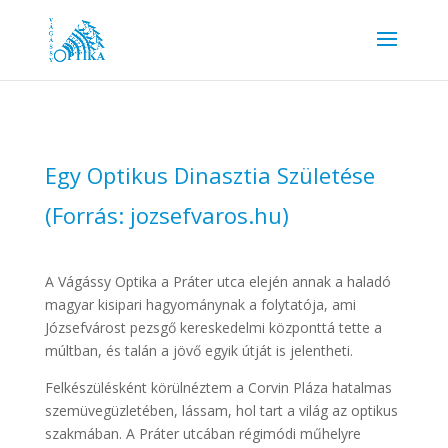
Egy Optikus Dinasztia Születése
(Forrás: jozsefvaros.hu)
A Vágássy Optika a Práter utca elején annak a haladó
magyar kisipari hagyománynak a folytatója, ami
Józsefvárost pezsgő kereskedelmi központtá tette a
múltban, és talán a jövő egyik útját is jelentheti.
Felkészülésként körülnéztem a Corvin Pláza hatalmas
szemüvegüzletében, lássam, hol tart a világ az optikus
szakmában. A Práter utcában régimódi műhelyre