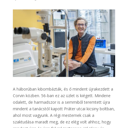
A háborúban kibombázták, és ő mindent újrakezdett a
Corvin közben. 56-ban ez az üzlet is kiégett. Mindene
odalett, de harmadszor is a semmiből teremtett újra
mindent a tanácstól kapott Práter utcai kicsiny boltban,
ahol most vagyunk. A régi mesternek csak a
szaktudása maradt meg, de ez elég volt ahhoz, hogy