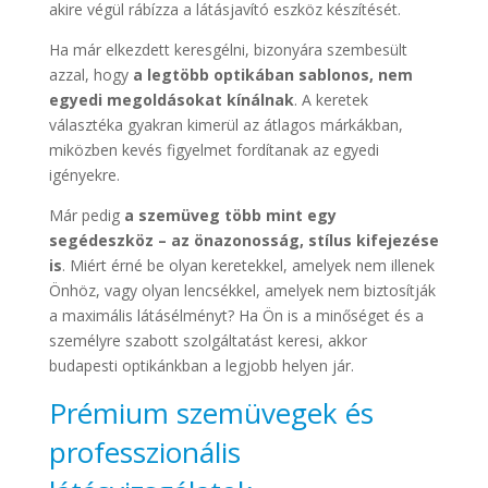
akire végül rábízza a látásjavító eszköz készítését.
Ha már elkezdett keresgélni, bizonyára szembesült
azzal, hogy
a legtöbb optikában sablonos, nem
egyedi megoldásokat kínálnak
. A keretek
választéka gyakran kimerül az átlagos márkákban,
miközben kevés figyelmet fordítanak az egyedi
igényekre.
Már pedig
a szemüveg több mint egy
segédeszköz – az önazonosság, stílus kifejezése
is
. Miért érné be olyan keretekkel, amelyek nem illenek
Önhöz, vagy olyan lencsékkel, amelyek nem biztosítják
a maximális látásélményt? Ha Ön is a minőséget és a
személyre szabott szolgáltatást keresi, akkor
budapesti optikánkban a legjobb helyen jár.
Prémium szemüvegek és
professzionális