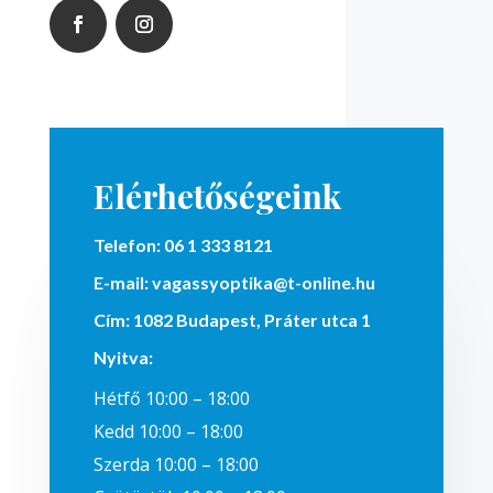
Elérhetőségeink
Telefon:
06 1 333 8121
E-mail:
vagassyoptika@t-online.hu
Cím:
1082 Budapest, Práter utca 1
Nyitva
:
Hétfő 10:00 – 18:00
Kedd 10:00 – 18:00
Szerda 10:00 – 18:00