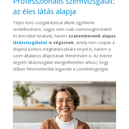
Professzionális szemvizsgálat:
az éles látás alapja
Teljes körű szolgáltatással állunk ügyfeleink
rendelkezésére, vagyis nem csak szemüvegkereteket
és lencséket kínálunk, hanem
szakembereink alapos
látásvizsgálatot
is végeznek
, amely nem csupán a
dioptria pontos meghatározására terjed ki, hanem a
szem általános állapotának felmérésére is. Az évente
végzett látásvizsgálat elengedhetetlen ahhoz, hogy
időben felismerhetőek legyenek a szembetegségek.