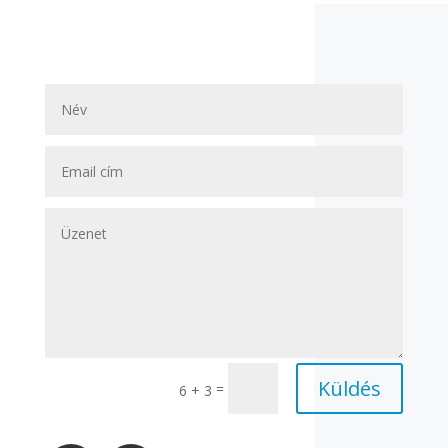
Küldés
=
6 + 3