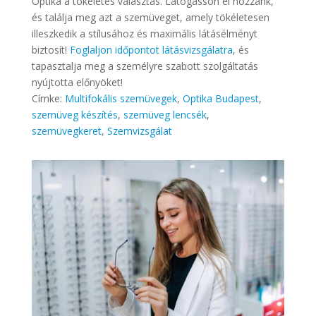
Optika a tökéletes választás. Látogasson el hozzánk,
és találja meg azt a szemüveget, amely tökéletesen
illeszkedik a stílusához és maximális látásélményt
biztosít!
Foglaljon időpontot látásvizsgálatra
, és
tapasztalja meg a személyre szabott szolgáltatás
nyújtotta előnyöket!
Címke:
Multifokális szemüvegek
,
Optika Budapest
,
szemüveg készítés
,
szemüveg lencsék
,
szemüvegkeret
,
Szemvizsgálat